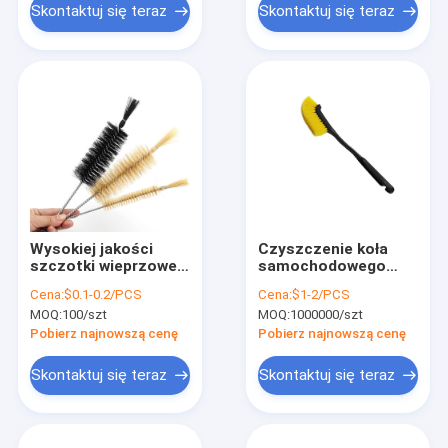
Skontaktuj się teraz
Skontaktuj się teraz
Wysokiej jakości
Czyszczenie koła
szczotki wieprzowe i
samochodowego
rury z włosami koni
szczotka koła węzło
Cena:
$0.1-0.2/PCS
Cena:
$1-2/PCS
opona długa ręcznik
MOQ:
100/szt
MOQ:
1000000/szt
szczotka samochód
wewnątrz
Pobierz najnowszą cenę
Pobierz najnowszą cenę
zewnętrzny sprzęt
czyszczenia
Skontaktuj się teraz
Skontaktuj się teraz
samochód
czyszczenie
szczegółowe
akcesoria