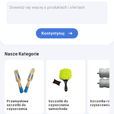
Zestaw szczotki wiertniczej
Szczotka do paska nylonowego
Szczotki do zamiatarek drogowych
Kontyntynuj
Szczotka do czyszczenia wiertarki elektrycznej
Szczotki do czyszczenia gospodarstwa domowego
Nasze Kategorie
Szczotka do maszyn tekstylnych
Szczotki druciane ze stali nierdzewnej
Szczotka do czyszczenia długich rur
Przemysłowe
Szczotki do
Szczotka rolk
szczotki do
czyszczenia
czyszczenia
czyszczenia
samochodu