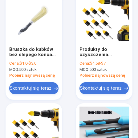
Bruszka do kubków
Produkty do
bez ślepego końca
czyszczenia
Czysta długa
gospodarstw
Cena:
$1.0-$3.0
Cena:
$4.58-$7
rękawiczka butelka w
domowych Wyższej
MOQ:
500 sztuk
MOQ:
500 sztuk
kształcie litery L
jakości Producent
Czysta szczotka
Czyszczyciel płytek
Pobierz najnowszą cenę
Pobierz najnowszą cenę
Domostwo Szczotka
domowych Kuchnia
do mycia kubków
10 sztuk
Skontaktuj się teraz
Skontaktuj się teraz
Dom
Produkty
Pokaz VR