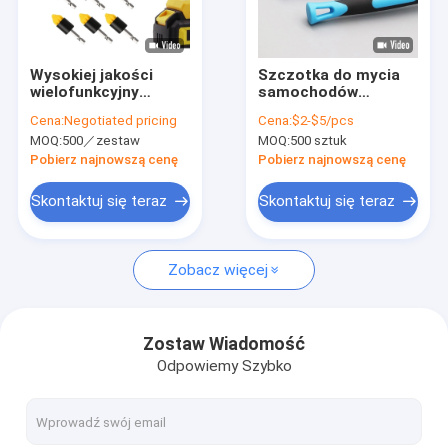
O nas
Wycieczka po fabryce
Wysokiej jakości
Szczotka do mycia
wielofunkcyjny
samochodów
Kontrola jakości
zestaw szczotek do
Szczotka do
Cena:
Negotiated pricing
Cena:
$2-$5/pcs
czyszczenia
kosmetyków
MOQ:
500／zestaw
MOQ:
500 sztuk
Szczotka do
Skontaktuj się z nami
klimatyzacji
Pobierz najnowszą cenę
Pobierz najnowszą cenę
Szczotka do wnętrza
Aktualności
Skontaktuj się teraz
Skontaktuj się teraz
Wszystkie przypadki
Zobacz więcej
Przemysłowe szczotki do czyszczenia
Zostaw Wiadomość
Odpowiemy Szybko
Szczotki do czyszczenia samochodu
Szczotka rolkowa do czyszczenia