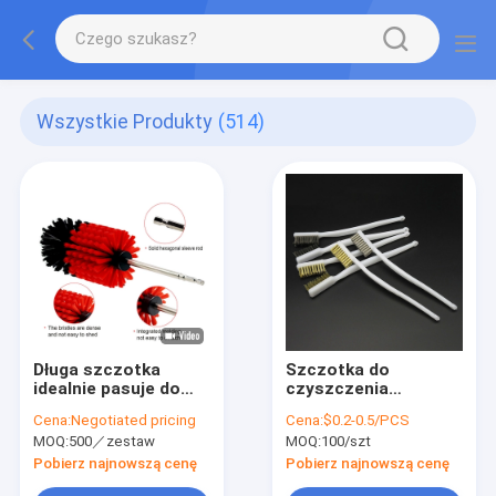
Wszystkie Produkty
(514)
Długa szczotka
Szczotka do
idealnie pasuje do
czyszczenia
zakamarków
przemysłowego
Cena:
Negotiated pricing
Cena:
$0.2-0.5/PCS
Szczotka drutowa do
MOQ:
500／zestaw
MOQ:
100/szt
polerowania
samochodów do
Pobierz najnowszą cenę
Pobierz najnowszą cenę
usuwania rdzy