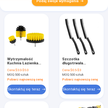
Podaj swoje wymagania
Wytrzymałość
Szczotka
Kuchnia Łazienka
długotrwała
Czyszczenie
szczotka do
Cena:
$3.0-$5.0
Cena:
$0.5-$3
Szczotka Dom kąty
czyszczenia drzwi i
MOQ:
500 sztuk
MOQ:
500 sztuk
łazienki Czyszczyciel
okien Szczotka do
czyszczenia kątów
Pobierz najnowszą cenę
Pobierz najnowszą cenę
kuchni i łazienki
Skontaktuj się teraz
Skontaktuj się teraz