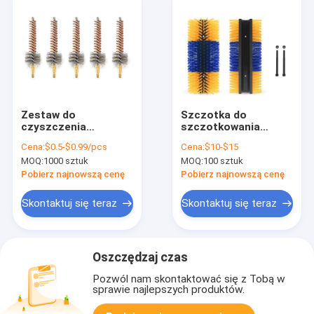
Zestaw do
Szczotka do
czyszczenia
szczotkowania
szczotki miedzianej
zwierząt domowych
Cena:
$0.5-$0.99/pcs
Cena:
$10-$15
Automatyczna
MOQ:
1000 sztuk
MOQ:
100 sztuk
oscylująca szczotka
do czyszczenia ciała
Pobierz najnowszą cenę
Pobierz najnowszą cenę
bydła Szczotka do
czyszczenia przeciw
Skontaktuj się teraz
Skontaktuj się teraz
swędzenia bydła
Oszczędzaj czas
Pozwól nam skontaktować się z Tobą w
sprawie najlepszych produktów.