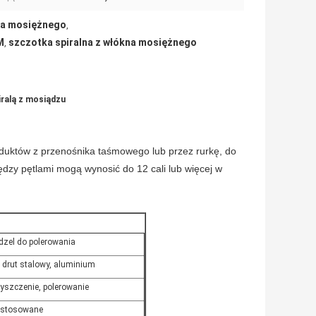
na mosiężnego
,
M
szczotka spiralna z włókna mosiężnego
,
ralą z mosiądzu
roduktów z przenośnika taśmowego lub przez rurkę, do
ędzy pętlami mogą wynosić do 12 cali lub więcej w
dzel do polerowania
, drut stalowy, aluminium
yszczenie, polerowanie
stosowane