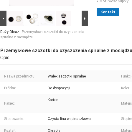
Możliwość Supply:
Kontakt
Duży Obraz :
Przemysłowe szczotki do czyszczenia
spiralne z mosiądzu
Przemysłowe szczotki do czyszczenia spiralne z mosiądz
Opis
Nazwa przedmiotu:
Wałek szczotki spiralnej
Funkc
Próbka:
Do dyspozycji
Kolor:
Karton
Pakiet:
Materi
Stosowanie:
Czysta lina wspinaczkowa
Stopie
Kształt:
Okrągły
Materi