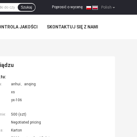
Poprosić o wycenę
Szukaj
|
Polish
ONTROLA JAKOŚCI
SKONTAKTUJ SIĘ Z NAMI
siądzu
tu:
a:
anhui、anqing
xs
yx-106
nie:
500 (szt)
Negotiated pricing
a:
Karton