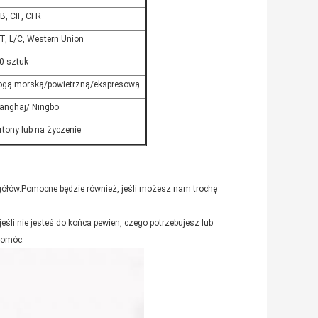
B, CIF, CFR
T, L/C, Western Union
0 sztuk
ogą morską/powietrzną/ekspresową
anghaj/ Ningbo
rtony lub na życzenie
gółów.Pomocne będzie również, jeśli możesz nam trochę
śli nie jesteś do końca pewien, czego potrzebujesz lub
pomóc.