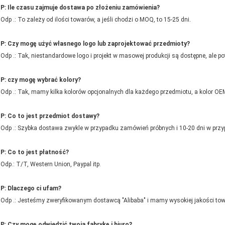
P: Ile czasu zajmuje dostawa po złożeniu zamówienia?
Odp .: To zależy od ilości towarów, a jeśli chodzi o MOQ, to 15-25 dni.
P: Czy mogę użyć własnego logo lub zaprojektować przedmioty?
Odp .: Tak, niestandardowe logo i projekt w masowej produkcji są dostępne, ale po
P: czy mogę wybrać kolory?
Odp .: Tak, mamy kilka kolorów opcjonalnych dla każdego przedmiotu, a kolor OE
P: Co to jest przedmiot dostawy?
Odp .: Szybka dostawa zwykle w przypadku zamówień próbnych i 10-20 dni w przy
P: Co to jest płatność?
Odp.: T/T, Western Union, Paypal itp.
P: Dlaczego ci ufam?
Odp .: Jesteśmy zweryfikowanym dostawcą "Alibaba" i mamy wysokiej jakości towa
P: Czy mogę odwiedzić twoją fabrykę i biuro?