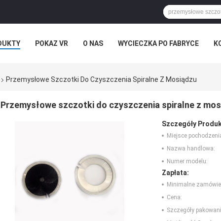
DUKTY
POKAZ VR
O NAS
WYCIECZKA PO FABRYCE
K
I
WSZYSTKIE PRZYPADKI
Przemysłowe Szczotki Do Czyszczenia Spiralne Z Mosiądzu
Przemysłowe szczotki do czyszczenia spiralne z mo
Szczegóły Produk
Miejsce pochodzeni
Nazwa handlowa:
Numer modelu:
Zapłata:
Minimalne zamówie
Cena:
Szczegóły pakowani