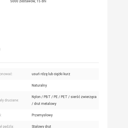
5000 zestawów, 15 dni
u
jonować:
usuń rdzę lub ciężki kurz
Naturalny
Nylon / PBT / PE / PET / sierść zwierzęca
ały druciane:
/ drut metalowy
ń:
Przemysłowy
ał pędzla:
Stalowy drut