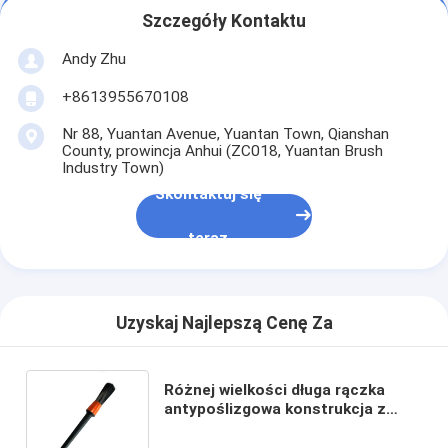
Szczegóły Kontaktu
Andy Zhu
+8613955670108
Nr 88, Yuantan Avenue, Yuantan Town, Qianshan
County, prowincja Anhui (ZC018, Yuantan Brush
Industry Town)
Skontaktuj się
teraz
Uzyskaj Najlepszą Cenę Za
Różnej wielkości długa rączka
antypoślizgowa konstrukcja z
miękkim włosiem szczotki do
czyszczenia samochodu