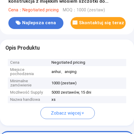
konstrukcja z miękkim włosiem szczotki do
czyszczenia samochodu
Cena：Negotiated pricing
MOQ：1000 (zestaw)
Najlepsza cena
Skontaktuj się teraz
Opis Produktu
Cena
Negotiated pricing
Miejsce
anhui、anqing
pochodzenia
Minimalne
1000 (zestaw)
zamówienie
Możliwość Supply
5000 zestawów, 15 dni
Nazwa handlowa
xs
Zobacz więcej