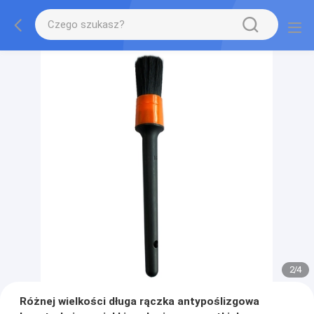
2
/
4
Różnej wielkości długa rączka antypoślizgowa