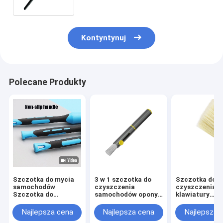
Kontyntynuj
Polecane Produkty
Szczotka do mycia
3 w 1 szczotka do
Szczotka do
samochodów
czyszczenia
czyszczenia
Szczotka do
samochodów opony
klawiatury
kosmetyków
kamienie
komputerowej
Szczotka do
oczyszczanie
Najlepsza cena
Najlepsza cena
Najlepsza 
klimatyzacji
wyjścia powietrza