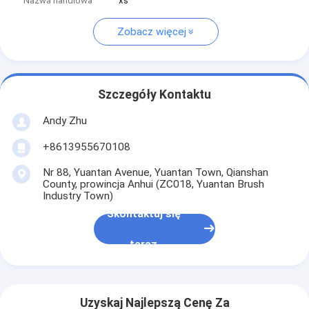
Nazwa handlowa
xs
Zobacz więcej
Szczegóły Kontaktu
Andy Zhu
+8613955670108
Nr 88, Yuantan Avenue, Yuantan Town, Qianshan
County, prowincja Anhui (ZC018, Yuantan Brush
Industry Town)
Skontaktuj się
teraz
Uzyskaj Najlepszą Cenę Za