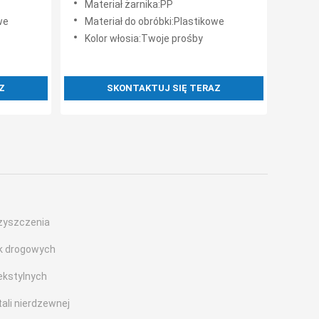
Materiał żarnika:PP
we
Materiał do obróbki:Plastikowe
Kolor włosia:Twoje prośby
Z
SKONTAKTUJ SIĘ TERAZ
zyszczenia
k drogowych
ekstylnych
tali nierdzewnej