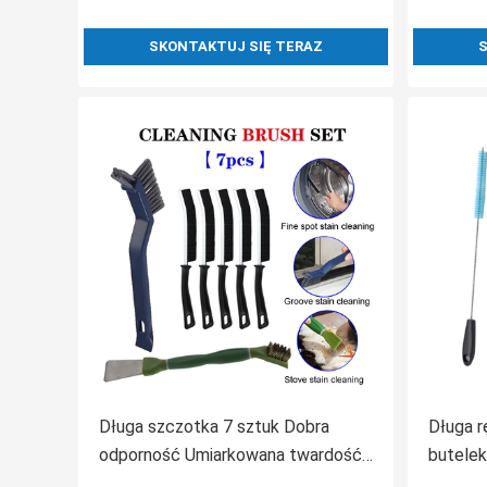
SKONTAKTUJ SIĘ TERAZ
S
Długa szczotka 7 sztuk Dobra
Długa r
odporność Umiarkowana twardość
butele
Dla płytek kuchennych Płytek
butelek