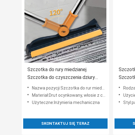
Szczotka do rury miedzianej
Szczotk
Szczotka do czyszczenia dziury
Szczotk
wewnętrznej Szczotka do rdzenia
Nazwa pozycji:Szczotka do rur miedzianych
Rodza
miedziana Szczotka do polerowania
Materiał:Drut ocynkowany, włosie z czystej miedzi
Użycie
i polerowania Deburring Duża zniżka
Użyteczne:Inżynieria mechaniczna
Styl:
SKONTAKTUJ SIĘ TERAZ
S