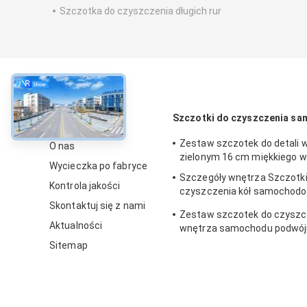
Szczotka do czyszczenia długich rur
O
Szczotki do czyszczenia s
Zestaw szczotek do detali w
O nas
zielonym 16 cm miękkiego 
Wycieczka po fabryce
Szczegóły wnętrza Szczotki
Kontrola jakości
czyszczenia kół samochodo
nylonowy 23,5 cm
Skontaktuj się z nami
Zestaw szczotek do czyszc
Aktualności
wnętrza samochodu podwó
zastosowania 24 cm uchwyt
Sitemap
PBT