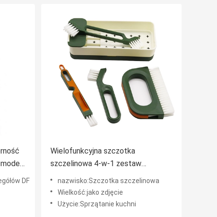
orność
Wielofunkcyjna szczotka
i model
szczelinowa 4-w-1 zestaw
a
szczotka szczelinowa do
egółów DF
nazwisko:Szczotka szczelinowa
czyszczenia kuchni
Wielkość:jako zdjęcie
Użycie:Sprzątanie kuchni