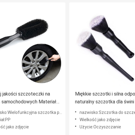
 jakości szczoteczki na
Miękkie szczotki i silna odp
h samochodowych Materiał
naturalny szczotka dla świn
wy Gorąco sprzedawane
DF Szczotka do czyszczeni
ko:Wielofunkcyjna szczotka piasty
nazwisko:Szczotka do szcz
czki na kółkach
wnętrza samochodu
iał:PP
Wielkość:jako zdjęcie
hodowych
ść:jako zdjęcie
Użycie:Oczyszczanie