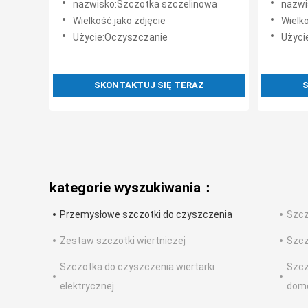
nazwisko:Szczotka szczelinowa
nazwi
podłogowy łazienki
Wielkość:jako zdjęcie
Wielko
Użycie:Oczyszczanie
Użyci
SKONTAKTUJ SIĘ TERAZ
S
kategorie wyszukiwania：
Przemysłowe szczotki do czyszczenia
Szcz
Zestaw szczotki wiertniczej
Szcz
Szczotka do czyszczenia wiertarki
Szcz
elektrycznej
dom