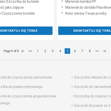
sko:Szczotka do butelek
Materiał żarnika:PP
ść:jako zdjęcie
Materiał do obróbki:Plastiko
e:Czyszczenie butelek
Kolor włosia:Twoje prośby
KONTAKTUJ SIĘ TERAZ
SKONTAKTUJ SIĘ TERA
Page 5 of 8
|<
<<
1
2
3
4
5
6
7
8
>>
>|
otki do czyszczenia samochodu
Szczotka rolkowa do c
otka do paska nylonowego
Szczotki do zamiatare
otki do czyszczenia gospodarstwa
Szczotka do maszyn t
owego
Szczotki druciane ze s