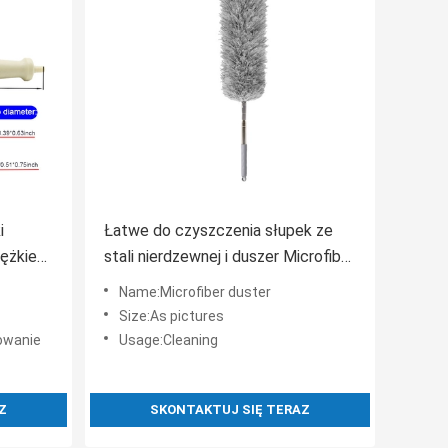
i
Łatwe do czyszczenia słupek ze
iężkie
stali nierdzewnej i duszer Microfiber
Dust Duster Elastyczna głowa
Name:Microfiber duster
szczotki
Size:As pictures
rowanie
Usage:Cleaning
Z
SKONTAKTUJ SIĘ TERAZ