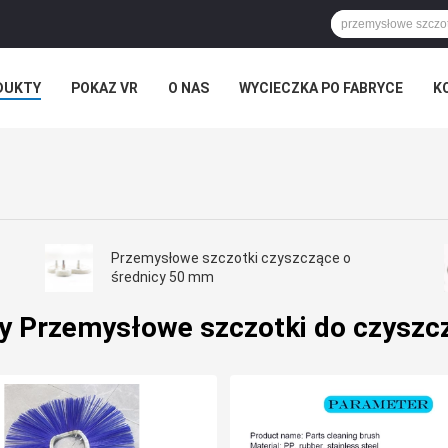
DUKTY
POKAZ VR
O NAS
WYCIECZKA PO FABRYCE
K
I
WSZYSTKIE PRZYPADKI
Przemysłowe szczotki czyszczące o
średnicy 50 mm
y Przemysłowe szczotki do czyszc