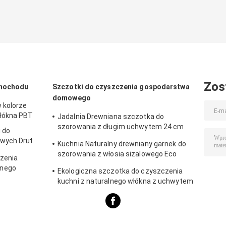
Zos
amochodu
Szczotki do czyszczenia gospodarstwa
domowego
 kolorze
włókna PBT
Jadalnia Drewniana szczotka do
szorowania z długim uchwytem 24 cm
 do
nylonowa włókno sizalowe
wych Drut
Kuchnia Naturalny drewniany garnek do
szorowania z włosia sizalowego Eco
zenia
Friendly
jnego
Ekologiczna szczotka do czyszczenia
 PP z drutu
kuchni z naturalnego włókna z uchwytem
23 cm