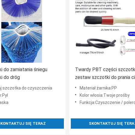
i do zamiatania śniegu
Twardy PBT części szczotk
i do dróg
zestaw szczotki do prania c
plamy olejowe czyszczenie
j:szczotka do czyszczenia
Materiał żarnika:PP
szczotka z węzłem
:Pył
Kolor włosia:Twoje prośby
paska
Funkcja:Czyszczenie / pole
KONTAKTUJ SIĘ TERAZ
SKONTAKTUJ SIĘ TERA