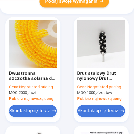
Podaj swoje wymagania
Dwustronna
Drut stalowy Drut
szczotka solarna do
nylonowy Drut
czyszczenia
ścierny z tlenku
Cena:
Negotiated pricing
Cena:
Negotiated pricing
elektrycznych
krzemu Twisted
MOQ:
2000／szt
MOQ:
1000／zestaw
modułów
Tube Brush OEM
fotowoltaicznych
Pobierz najnowszą cenę
Pobierz najnowszą cenę
Skontaktuj się teraz
Skontaktuj się teraz