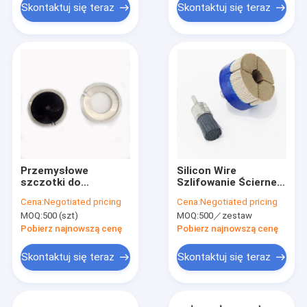
Skontaktuj się teraz
Skontaktuj się teraz
Przemysłowe
Silicon Wire
szczotki do
Szlifowanie Ścierne
czyszczenia spiralne
Przemysłowe
Cena:
Negotiated pricing
Cena:
Negotiated pricing
z mosiądzu
Szczotki
MOQ:
500 (szt)
MOQ:
500／zestaw
Czyszczące Typ
Dysku
Pobierz najnowszą cenę
Pobierz najnowszą cenę
Skontaktuj się teraz
Skontaktuj się teraz