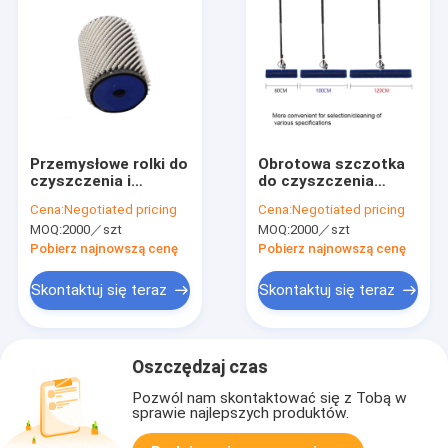
Przemysłowe rolki do
Obrotowa szczotka
czyszczenia i
do czyszczenia
odkurzania Szczotka
paneli
Cena:
Negotiated pricing
Cena:
Negotiated pricing
Różne kształty
fotowoltaicznych
MOQ:
2000／szt
MOQ:
2000／szt
Wsparcie
Materiał nylonowy
Dostosowane
Pobierz najnowszą cenę
Pobierz najnowszą cenę
Skontaktuj się teraz
Skontaktuj się teraz
Oszczędzaj czas
Pozwól nam skontaktować się z Tobą w
sprawie najlepszych produktów.