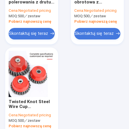
polerowania z drutu
obrotowa z
Zestaw szczotki wiertniczej
ze stali nierdzewnej
okrągłego
Cena:
Negotiated pricing
Cena:
Negotiated pricing
Obrotowa szczotka
karbowanego drutu
MOQ:
Szczotka do paska nylonowego
500／zestaw
MOQ:
500／zestaw
pyłoszczelna
stalowego do
szlifierki
Pobierz najnowszą cenę
Pobierz najnowszą cenę
Szczotki do zamiatarek drogowych
Skontaktuj się teraz
Skontaktuj się teraz
Szczotka do czyszczenia wiertarki elektrycznej
Szczotki do czyszczenia gospodarstwa domowego
Szczotka do maszyn tekstylnych
Szczotki druciane ze stali nierdzewnej
Szczotka do czyszczenia długich rur
Twisted Knot Steel
Wire Cup
Przemysłowe
Cena:
Negotiated pricing
szczotki obrotowe
MOQ:
500／zestaw
używane do
czyszczenia
Pobierz najnowszą cenę