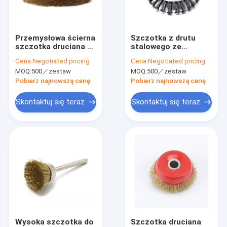
O nas
Wycieczka po fabryce
Przemysłowa ścierna
Szczotka z drutu
szczotka druciana ze
stalowego ze
Kontrola jakości
stali nierdzewnej
skręconym węzłem
Cena:
Negotiated pricing
Cena:
Negotiated pricing
Tarcza polerska
Dostosowane
MOQ:
500／zestaw
MOQ:
500／zestaw
Płaski otwór
Skontaktuj się z nami
Pobierz najnowszą cenę
Pobierz najnowszą cenę
Aktualności
Skontaktuj się teraz
Skontaktuj się teraz
Wszystkie przypadki
Przemysłowe szczotki do czyszczenia
Szczotki do czyszczenia samochodu
Szczotka rolkowa do czyszczenia
Wysoka szczotka do
Szczotka druciana