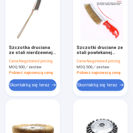
Szczotka druciana
Szczotki druciane ze
ze stali nierdzewnej
stali powlekanej
Wyczyść rdzę Długa
mosiądzem ściernym
Cena:
Negotiated pricing
Cena:
Negotiated pricing
rączka Nylonowy drut
z plastikowym
MOQ:
500／zestaw
MOQ:
500／zestaw
uchwytem
Pobierz najnowszą cenę
Pobierz najnowszą cenę
Skontaktuj się teraz
Skontaktuj się teraz
Dom
Produkty
Pokaz VR